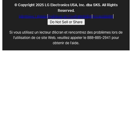
© Copyright 2025 LG Electronics USA, Inc. dba SKS. All Rights
Reserved.
Mentions Légales
Politique de Confidentialité
Accessibilité
Do Not Sell or Share
Si vous utilisez un lecteur d'écran et rencontrez des problèmes lors de
l'utilisation de ce site Web, veuillez appeler le 888-885-2941 pour
obtenir de l'aide.