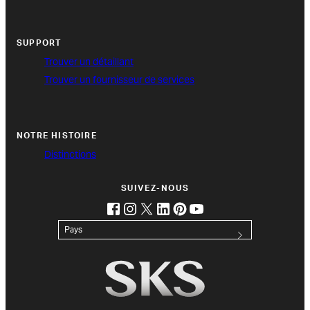
SUPPORT
Trouver un détaillant
Trouver un fournisseur de services
NOTRE HISTOIRE
Distinctions
SUIVEZ-NOUS
facebook
instagram
twitter
linkedin
pinterest
youtube
(opens in new tab)
(opens in new tab)
(opens in new tab)
(opens in new tab)
(opens in new tab)
(opens in new tab)
Pays