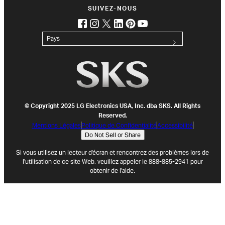
SUIVEZ-NOUS
facebook
instagram
twitter
linkedin
pinterest
youtube
(opens in new tab)
(opens in new tab)
(opens in new tab)
(opens in new tab)
(opens in new tab)
(opens in new tab)
Pays
© Copyright 2025 LG Electronics USA, Inc. dba SKS. All Rights
Reserved.
Mentions Légales
Politique de Confidentialité
Accessibilité
Do Not Sell or Share
Si vous utilisez un lecteur d'écran et rencontrez des problèmes lors de
l'utilisation de ce site Web, veuillez appeler le 888-885-2941 pour
obtenir de l'aide.