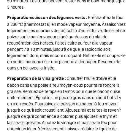
50 minutes. Les œufs peuvent rester dans le bain-marie jusqu’à
3 heures.
Préchauffez le four
Préparation/cuisson des légumes verts :
à 230 °C (thermostat 6) en mode vapeur moyenne. Assaisonnez
légèrement les quartiers de radicchio d'huile d'olive, de sel et de
poivre sur le panier vapeur placé au-dessus du plat de
récupération des herbes. Faites cuire au four à la vapeur
pendant 7 à 10 minutes, jusqu’à ce que le radicchio soit
légèrement doré, mais encore croquant. Retirez-le et coupez-le
en petits morceaux sur une planche à découper. Réservez-le
dans un bol avec la frisée.
Chauffer l’huile d’olive et le
Préparation de la vinaigrette :
bacon dans une poêle à feu moyen-doux pour faire fondre la
graisse. Remuez de temps en temps pour que le bacon cuise
uniformément. Égouttez un peu de gras dans un petit bol s'il y
en a en excès. Poursuivez la cuisson du bacon à feu moyen
jusqu'à ce qu'il soit croustillant. Ajoutez l'ail et faites-le revenir
jusqu'à ce qu'il commence à colorer, puis ajoutez le thym et
laissez-le grésiller. Ajoutez le vinaigre et baissez le feu pour
obtenir un léger frémissement. Laissez réduire le liquide de