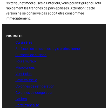
l’extérieur et moelleuses à l’intérieur, vous pouvez griller ou rôtir
rapidement les tranches de pain épaisses. Attention : cette
version ne se conserve pas et doit être consommée
immédiatement.
PRODUITS
Cuisinières
Surfaces de cuisson de style professionnel
Surfaces de cuisson
Fours muraux
Micro-ondes
Ventilation
Lave-vaisselle
Colonnes de réfrigération
Colonnes de congélation
Celliers
Porte française