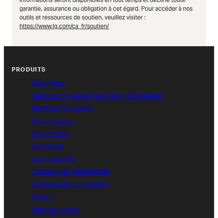
garantie, assurance ou obligation à cet égard. Pour accéder à nos
outils et ressources de soutien, veuillez visiter :
https://www.lg.com/ca_fr/soutien/
PRODUITS
Cuisinières
Surfaces de cuisson de style professionnel
Surfaces de cuisson
Fours muraux
Micro-ondes
Ventilation
Lave-vaisselle
Colonnes de réfrigération
Colonnes de congélation
Celliers
Porte française