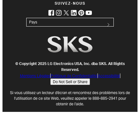
SUIVEZ-NOUS
facebook
instagram
twitter
linkedin
pinterest
youtube
(opens in new tab)
(opens in new tab)
(opens in new tab)
(opens in new tab)
(opens in new tab)
(opens in new tab)
Pays
© Copyright 2025 LG Electronics USA, Inc. dba SKS. All Rights
Reserved.
Mentions Légales
Politique de Confidentialité
Accessibilité
Do Not Sell or Share
Si vous utilisez un lecteur d'écran et rencontrez des problèmes lors de
l'utilisation de ce site Web, veuillez appeler le 888-885-2941 pour
obtenir de l'aide.