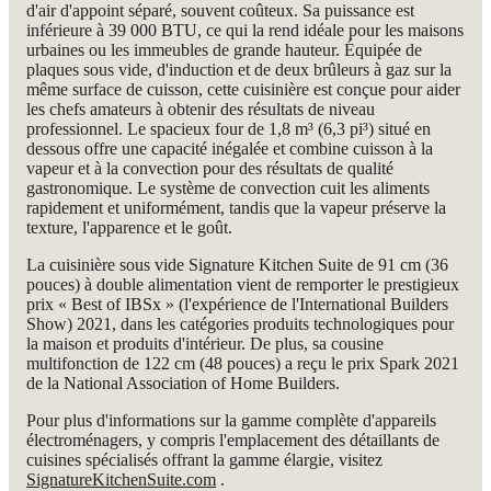
d'air d'appoint séparé, souvent coûteux. Sa puissance est
inférieure à 39 000 BTU, ce qui la rend idéale pour les maisons
urbaines ou les immeubles de grande hauteur. Équipée de
plaques sous vide, d'induction et de deux brûleurs à gaz sur la
même surface de cuisson, cette cuisinière est conçue pour aider
les chefs amateurs à obtenir des résultats de niveau
professionnel. Le spacieux four de 1,8 m³ (6,3 pi³) situé en
dessous offre une capacité inégalée et combine cuisson à la
vapeur et à la convection pour des résultats de qualité
gastronomique. Le système de convection cuit les aliments
rapidement et uniformément, tandis que la vapeur préserve la
texture, l'apparence et le goût.
La cuisinière sous vide Signature Kitchen Suite de 91 cm (36
pouces) à double alimentation vient de remporter le prestigieux
prix « Best of IBSx » (l'expérience de l'International Builders
Show) 2021, dans les catégories produits technologiques pour
la maison et produits d'intérieur. De plus, sa cousine
multifonction de 122 cm (48 pouces) a reçu le prix Spark 2021
de la National Association of Home Builders.
Pour plus d'informations sur la gamme complète d'appareils
électroménagers, y compris l'emplacement des détaillants de
cuisines spécialisés offrant la gamme élargie, visitez
SignatureKitchenSuite.com
.