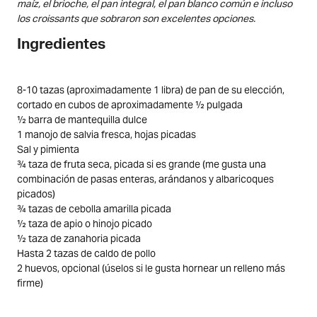
maíz, el brioche, el pan integral, el pan blanco común e incluso
los croissants que sobraron son excelentes opciones.
Ingredientes
8-10 tazas (aproximadamente 1 libra) de pan de su elección,
cortado en cubos de aproximadamente ½ pulgada
½ barra de mantequilla dulce
1 manojo de salvia fresca, hojas picadas
Sal y pimienta
¾ taza de fruta seca, picada si es grande (me gusta una
combinación de pasas enteras, arándanos y albaricoques
picados)
¾ tazas de cebolla amarilla picada
½ taza de apio o hinojo picado
½ taza de zanahoria picada
Hasta 2 tazas de caldo de pollo
2 huevos, opcional (úselos si le gusta hornear un relleno más
firme)