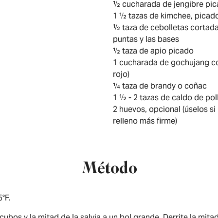
½ cucharada de jengibre pi
1 ½ tazas de kimchee, picad
½ taza de cebolletas cortada
puntas y las bases
½ taza de apio picado
1 cucharada de gochujang co
rojo)
¼ taza de brandy o coñac
1 ½ - 2 tazas de caldo de pol
2 huevos, opcional (úselos si
relleno más firme)
Método
5°F.
ubos y la mitad de la salvia a un bol grande. Derrite la mita