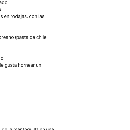
cado
o
s en rodajas, con las
reano (pasta de chile
lo
 le gusta hornear un
d de la mantequilla en una