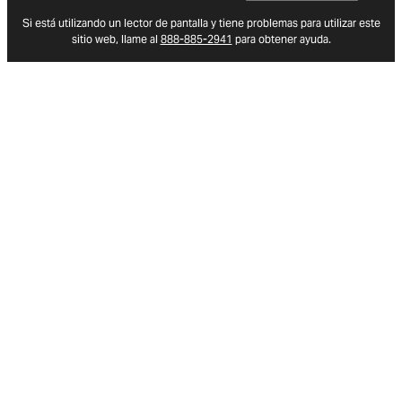
(opens in new tab)
Si está utilizando un lector de pantalla y tiene problemas para utilizar este
sitio web, llame al
888-885-2941
para obtener ayuda.